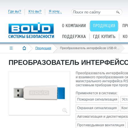
Где вы?
Кто вы?
Я хочу...
О КОМПАНИИ
ПРОДУКЦИЯ
ПР
ПОДДЕРЖКА
ГДЕ КУПИТЬ
КО
Продукция
Преобразователь интерфейсов USB-RS485
ПРЕОБРАЗОВАТЕЛЬ ИНТЕРФЕЙСО
Преобразователь интерфейсов 
и взаимного преобразования с
магистрального интерфейса RS
системным приборам при прог
Применяется в системах:
Пожарная сигнализация
Уст
Охранная сигнализация
Кон
Автоматизация и диспетчериз
Противодымная вентиляция