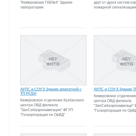
"Кемеровская ГКБ№4" Здание
друг от друга систем ох
лаборатории
пожарной сигнализации
АУПС и СОУЭ Здание агрегатной с
АУПС и СОУЭ Здание Т
ТП РСБН
Кемеровское отделение
Кемеровское отделение Кузбасского
центра ОВД филиала
центра ОВД филиала
"ЗапСибаэронавигаци"
"ЗапСибаэронавигация" ФГУП
"Госкорпорация по ОрВ
"Госкорпорация по ОрВД"