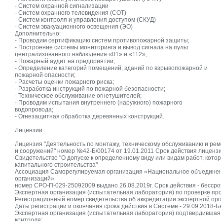
- Систем охранной сигнализации
- Систем охранного телевидения (СОТ)
- Систем контроля и управления доступом (СКУД)
- Систем эвакуационного освещения (ЭО)
Дополнительно:
- Проводим сертификацию систем противопожарной защиты;
- Построение системы мониторинга и вывод сигнала на пульт
централизованного наблюдения «01» и «112»;
- Пожарный аудит на предприятии;
- Определение категорий помещений, зданий по взрывопожарной и
пожарной опасности;
- Расчеты оценки пожарного риска;
- Разработка инструкций по пожарной безопасности;
- Техническое обслуживание огнетушителей;
- Проводим испытания внутреннего (наружного) пожарного
водопровода;
- Огнезащитная обработка деревянных конструкций.
Лицензии:
Лицензия "Деятельность по монтажу, техническому обслуживанию и ре
и сооружений" номер №42-Б/00174 от 19.01.2011 Срок действия лицензи
Свидетельство "О допуске к определенному виду или видам работ, кот
капитального строительства"
Ассоциация Саморегулируемая организация «Национальное объединени
организаций»
номер СРО-П-029-25092009 выдано 26.08.2019г. Срок действия - бессро
Экспертная организация (испытательная лаборатория) по проверке пр
Регистрационный номер свидетельства об аккредитации экспертной о
Даты регистрации и окончания срока действия в Системе - 29.09.2018-Б
Экспертная организация (испытательная лаборатория) подтвердившая
контроля: