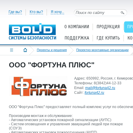
Где вы?
Кто вы?
Я хочу...
О КОМПАНИИ
ПРОДУКЦИЯ
ПР
ПОДДЕРЖКА
ГДЕ КУПИТЬ
КО
Проекты и решения
Проектно-монтажные организации
ООО "ФОРТУНА ПЛЮС"
Адрес: 650992, Россия, г. Кемеро
Телефоны: 8(3842)44-12-33
Email:
mail@fortuna42.ru
Cайт:
fortuna42.ru
ООО "Фортуна Плюс" предоставляет полный комплекс услуг по обеспеч
Производим монтаж и обслуживание:
- Автоматических установок пожарной сигнализации (АУПС)
- Систем оповещения и управления эвакуацией людей при пожаре
(СОУЭ)
- Автоматических установок пожаротушения (АУПТ)