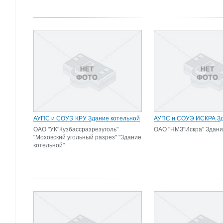
АУПС и СОУЭ КРУ Здание котельной
АУПС и СОУЭ ИСКРА Зд
ОАО "УК"Кузбассразрезуголь"
ОАО "НМЗ"Искра" Здани
"Моховский угольный разрез" "Здание
котельной"