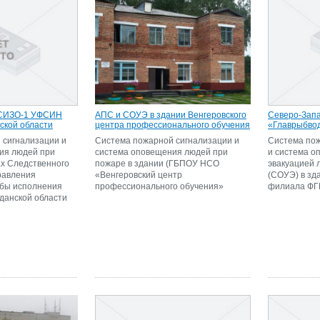
 СИЗО-1 УФСИН
АПС и СОУЭ в здании Венгеровского
Северо-Зап
ской области
центра профессионального обучения
«Главрыбво
 сигнализации и
Система пожарной сигнализации и
Система пож
ия людей при
система оповещения людей при
и система о
ах Следственного
пожаре в здании (ГБПОУ НСО
эвакуацией 
равления
«Венгеровский центр
(СОУЭ) в зд
бы исполнения
профессионального обучения»
филиала ФГ
данской области