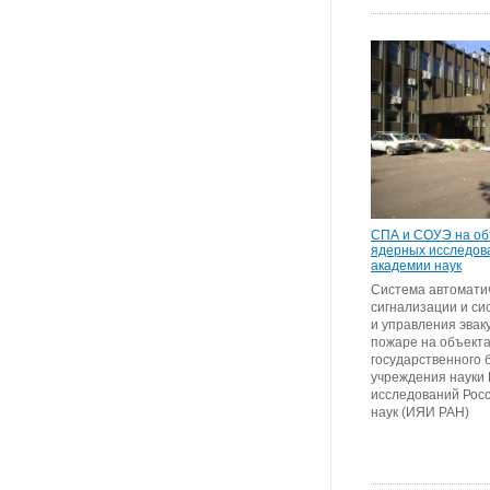
СПА и СОУЭ на об
ядерных исследов
академии наук
Система автомати
сигнализации и с
и управления эвак
пожаре на объект
государственного 
учреждения науки
исследований Рос
наук (ИЯИ РАН)