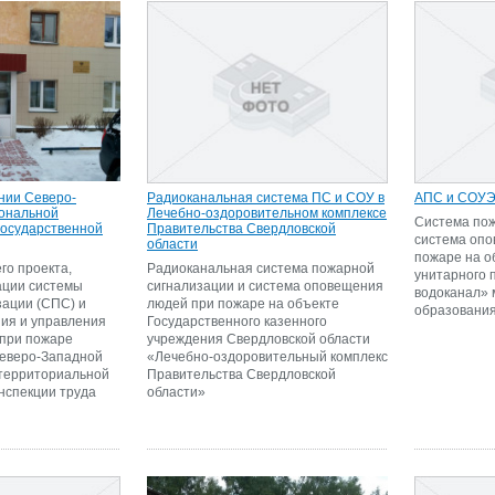
нии Северо-
Радиоканальная система ПС и СОУ в
АПС и СОУЭ
ональной
Лечебно-оздоровительном комплексе
Система пож
государственной
Правительства Свердловской
система оп
области
пожаре на о
го проекта,
Радиоканальная система пожарной
унитарного 
ации системы
сигнализации и система оповещения
водоканал» 
зации (СПС) и
людей при пожаре на объекте
образования
ия и управления
Государственного казенного
 при пожаре
учреждения Свердловской области
Северо-Западной
«Лечебно-оздоровительный комплекс
территориальной
Правительства Свердловской
нспекции труда
области»