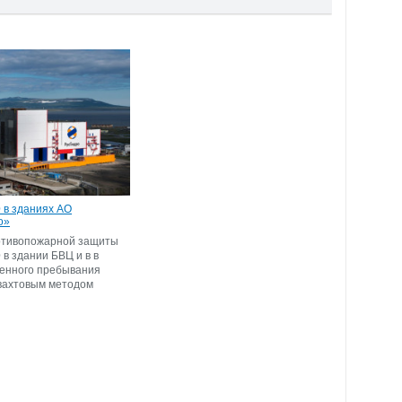
 в зданиях АО
о»
отивопожарной защиты
в здании БВЦ и в в
енного пребывания
вахтовым методом