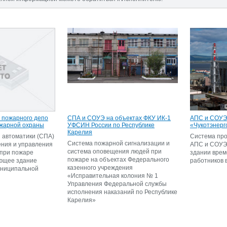
 пожарного депо
СПА и СОУЭ на объектах ФКУ ИК-1
АПС и СОУЭ
жарной охраны
УФСИН России по Республике
«Чукотэнерг
Карелия
 автоматики (СПА)
Система пр
Система пожарной сигнализации и
ения и управления
АПС и СОУЭ 
система оповещения людей при
 при пожаре
здании врем
пожаре на объектах Федерального
ющее здание
работников 
казенного учреждения
униципальной
«Исправительная колония № 1
Управления Федеральной службы
исполнения наказаний по Республике
Карелия»