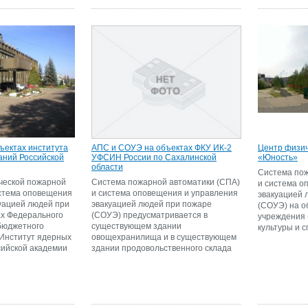
ъектах института
АПС и СОУЭ на объектах ФКУ ИК-2
Центр физич
аний Российской
УФСИН России по Сахалинской
«Юность»
области
Система пож
ческой пожарной
Система пожарной автоматики (СПА)
и система о
истема оповещения
и система оповещения и управления
эвакуацией 
уацией людей при
эвакуацией людей при пожаре
(СОУЭ) на о
ах Федерального
(СОУЭ) предусматривается в
учреждения
бюджетного
существующем здании
культуры и 
 Институт ядерных
овощехранилища и в существующем
сийской академии
здании продовольственного склада