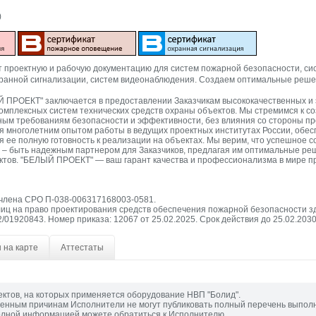
)
 проектную и рабочую документацию для систем пожарной безопасности, сис
хранной сигнализации, систем видеонаблюдения. Создаем оптимальные реше
 ПРОЕКТ" заключается в предоставлении Заказчикам высококачественных и 
комплексных систем технических средств охраны объектов. Мы стремимся к 
ным требованиям безопасности и эффективности, без влияния со стороны пр
 многолетним опытом работы в ведущих проектных институтах России, обесп
я ее полную готовность к реализации на объектах. Мы верим, что успешное с
я – быть надежным партнером для Заказчиков, предлагая им оптимальные р
тов. "БЕЛЫЙ ПРОЕКТ" — ваш гарант качества и профессионализма в мире п
члена СРО П-038-006317168003-0581.
иц на право проектирования средств обеспечения пожарной безопасности з
/01920843. Номер приказа: 12067 от 25.02.2025. Срок действия до 25.02.2030
 на карте
Аттестаты
ектов, на которых применяется оборудование НВП "Болид".
енным причинам Исполнители не могут публиковать полный перечень выпол
олной информацией можете обратиться к Исполнителю.