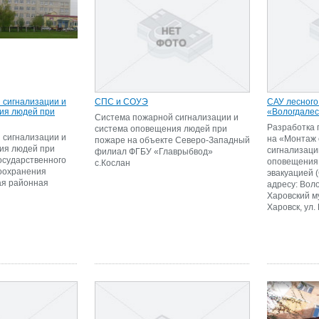
 сигнализации и
СПС и СОУЭ
САУ лесного
ия людей при
«Вологдалес
Система пожарной сигнализации и
Разработка 
система оповещения людей при
 сигнализации и
на «Монтаж
пожаре на объекте Северо-Западный
ия людей при
сигнализаци
филиал ФГБУ «Главрыбвод»
осударственного
оповещения
с.Кослан
оохранения
эвакуацией 
я районная
адресу: Воло
Харовский му
Харовск, ул.