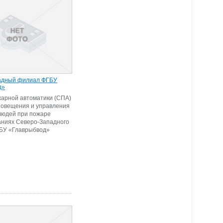
адный филиал ФГБУ
д»
арной автоматики (СПА)
повещения и управления
людей при пожаре
аниях Северо-Западного
БУ «Главрыбвод»