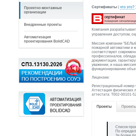
Сертификаты
(
что это?
Проектно-монтажные
организации
Внедренные проекты
Компания разрабатывает
управления доступом, о
Автоматизация
проектирования BolidCAD
Миссия компании "БЕЛЫЙ
пожарной автоматики и 
соответствуют современ
профессионалов, обладая
документации, гарантиру
уважении, и наша мисси
функционированию объек
Лицензии:
Регистрационный номер 
Аттестация физических л
аттестата: Т002-00101-52
Проекты
Проекты
Список про
По определ
За более п