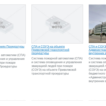
ниях Прокуратуры
СПА и СОУЭ на объекте
СПА и СОУЭ
Приволжской транспортной
Администрац
прокуратуры
внутренних 
 автоматики (СПА)
Система пожарной автоматики (СПА)
Система пож
ения и управления
и система оповещения и управления
и система о
 при пожаре
эвакуацией людей при пожаре
эвакуацией 
 Прокуратуры
(СОУЭ) на объекте Приволжской
(СОУЭ) на о
транспортной прокуратуры
бюджетного
«Администра
внутренних 