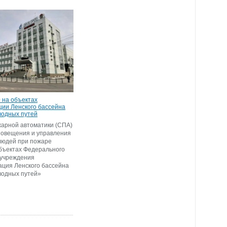
 на объектах
ии Ленского бассейна
водных путей
арной автоматики (СПА)
повещения и управления
людей при пожаре
бъектах Федерального
 учреждения
ция Ленского бассейна
водных путей»