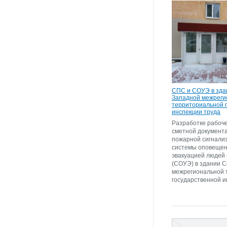
СПС и СОУЭ в зда
Западной межреги
территориальной 
инспекции труда
Разработке рабоче
сметной документ
пожарной сигнали
системы оповещен
эвакуацией людей
(СОУЭ) в здании 
межрегиональной 
государственной и