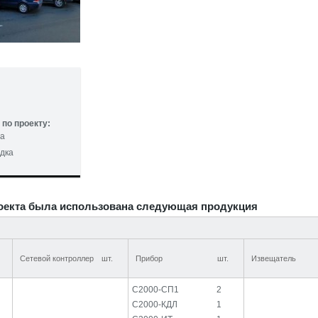
по проекту:
та
дка
оекта была использована следующая продукция
Сетевой контроллер
шт.
Прибор
шт.
Извещатель
С2000-СП1
2
С2000-КДЛ
1