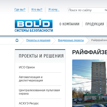
Где вы?
Кто вы?
Я хочу...
О КОМПАНИИ
ПРОДУКЦИЯ
Проекты и решения
Внедренные проекты
РАЙФФАЙЗЕ
ПРОЕКТЫ И РЕШЕНИЯ
ИСО Орион
Автоматизация и
диспетчеризация
Централизованная пультовая
охрана
АСКУЭ Ресурс