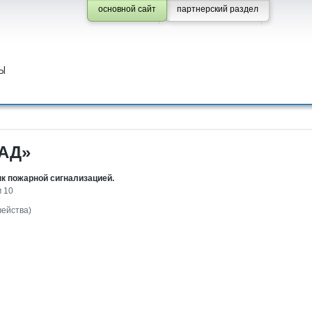
основной сайт
партнерский раздел
Ы
АД»
 пожарной сигнализацией.
м 10
чейства)