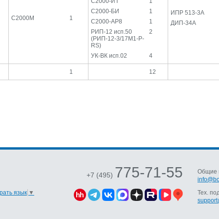
С2000-ИТ
1
С2000-БИ
1
ИПР 513-3А
С2000М
1
С2000-АР8
1
ДИП-34А
РИП-12 исп.50
2
(РИП-12-3/17М1-Р-
RS)
УК-ВК исп.02
4
1
12
775-71-55
Общие 
+7 (495)
info@bo
рать язык
▼
Тех. по
support