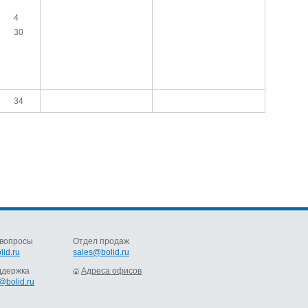
4
30
34
вопросы
Отдел продаж
lid.ru
sales@bolid.ru
ддержка
Адреса офисов
@bolid.ru