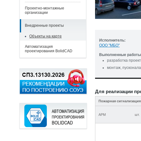
Проектно-монтажные
организации
Внедренные проекты
Объекты на карте
Исполнитель:
ООО "МБО"
Автоматизация
проектирования BolidCAD
Выполненные работы 
разработка проек
монтаж, пусконала
Для реализации пр
Пожарная сигнализация
АРМ
шт.