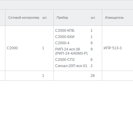
Сетевой контроллер
шт.
Прибор
шт.
Извещатель
С2000-КПБ
1
С2000-БКИ
1
С2000-4
9
С2000
1
ИПР 513-3
РИП-24 исп.06
9
(РИП-24-4/40М3-Р)
С2000-СП2
6
Сигнал-20П исп.01
2
1
28