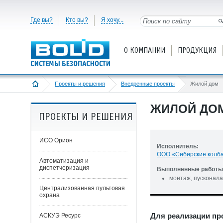
Где вы?
Кто вы?
Я хочу...
О КОМПАНИИ
ПРОДУКЦИЯ
Проекты и решения
Внедренные проекты
Жилой дом
ЖИЛОЙ ДО
ПРОЕКТЫ И РЕШЕНИЯ
ИСО Орион
Исполнитель:
ООО «Сибирские колб
Автоматизация и
диспетчеризация
Выполненные работы 
монтаж, пусконала
Централизованная пультовая
охрана
Для реализации пр
АСКУЭ Ресурс