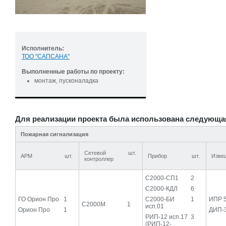
Исполнитель:
ТОО "САПСАНА"
Выполненные работы по проекту:
монтаж, пусконаладка
Для реализации проекта была использована следующа
Пожарная сигнализация
Сетевой
шт.
АРМ
шт.
Прибор
шт.
Изве
контроллер
С2000-СП1
2
С2000-КДЛ
6
ГО Орион Про
1
С2000-БИ
1
ИПР 
С2000М
1
исп.01
Орион Про
1
ДИП-
РИП-12 исп.17
3
(РИП-12-