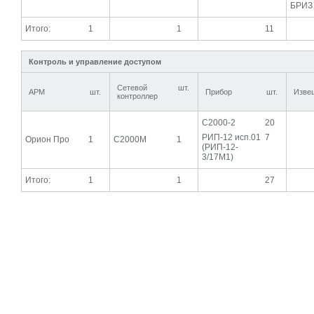
БРИЗ
Итого:
1
1
11
Контроль и управление доступом
Сетевой
шт.
АРМ
шт.
Прибор
шт.
Изве
контроллер
С2000-2
20
РИП-12 исп.01
7
Орион Про
1
С2000М
1
(РИП-12-
3/17М1)
Итого:
1
1
27