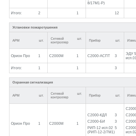
8/17М1-Р)
Итого:
2
1
12
Установки пожаротушения
Сетевой
шт.
АРМ
шт.
Прибор
шт.
Изве
контроллер
ЭДУ 
Орион Про
1
С2000М
1
С2000-АСПТ
3
исп.0
Итого:
1
1
3
Охранная сигнализация
Сетевой
шт.
АРМ
шт.
Прибор
шт.
Изве
контроллер
С200
С2000-КДЛ
3
С200
С2000-БИ
3
С200
Орион Про
1
С2000М
1
РИП-12 исп.02
5
С200
(РИП-12-2/7М1)
исп.0