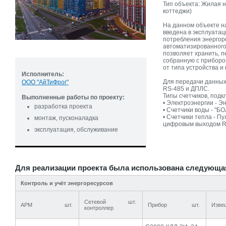
Тип объекта: Жилая 
коттеджи)
На данном объекте н
введена в эксплуата
потребления энергор
автоматизированного
позволяет хранить, 
собранную с приборо
от типа устройства и
Исполнитель:
Для передачи данных 
ООО "АйТиФрог"
RS-485 и ДПЛС.
Типы счетчиков, под
Выполненные работы по проекту:
• Электроэнергии - 
разработка проекта
• Счетчики воды - "Б
• Счетчики тепла - П
монтаж, пусконаладка
цифровым выходом R
эксплуатация, обслуживание
Для реализации проекта была использована следующа
Контроль и учёт энергоресурсов
Сетевой
шт.
АРМ
шт.
Прибор
шт.
Изве
контроллер