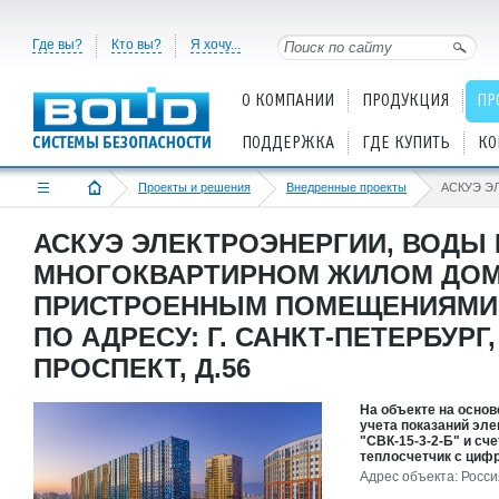
Где вы?
Кто вы?
Я хочу...
О КОМПАНИИ
ПРОДУКЦИЯ
ПР
ПОДДЕРЖКА
ГДЕ КУПИТЬ
КО
Проекты и решения
Внедренные проекты
АСКУЭ ЭЛЕКТРОЭНЕРГИИ, ВОДЫ 
МНОГОКВАРТИРНОМ ЖИЛОМ ДОМ
ПРИСТРОЕННЫМ ПОМЕЩЕНИЯМИ 
ПО АДРЕСУ: Г. САНКТ-ПЕТЕРБУР
ПРОСПЕКТ, Д.56
На объекте на осно
учета показаний эле
"СВК-15-3-2-Б" и сч
теплосчетчик c циф
Адрес объекта: Росс