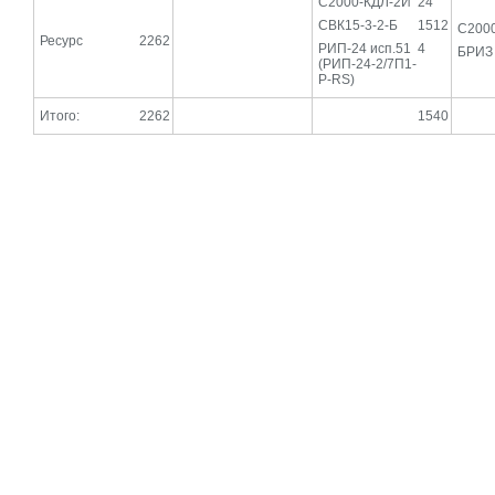
С2000-КДЛ-2И
24
СВК15-3-2-Б
1512
С200
Ресурс
2262
РИП-24 исп.51
4
БРИЗ
(РИП-24-2/7П1-
Р-RS)
Итого:
2262
1540