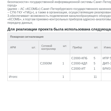
безопасности» государственной информационной системы Санкт-Пете
город»
(далее – АС «КСОМБ») Санкт-Петербургского государственного казенно
– СПб ГКУ «ГМЦ»), а также в организации, осуществляющие реагировани
3.обеспечивает возможность подключения каналообразующего оборудо
«КСОМБ», к портам приемно-контрольных приборов адресно-аналогов
передачу данных;
Для реализации проекта была использована следующа
Пожарная сигнализация
Сетевой
шт.
АРМ
шт.
Прибор
шт.
Изве
контроллер
С2000-КПБ
5
ИПР 
С2000М
1
С2000-КДЛ
5
ДИП-
С2000-ИТ
1
БРИЗ 
Итого:
1
11