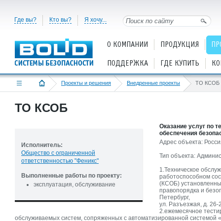
Где вы?
Кто вы?
Я хочу...
О КОМПАНИИ
ПРОДУКЦИЯ
ПР
ПОДДЕРЖКА
ГДЕ КУПИТЬ
КО
Проекты и решения
Внедренные проекты
ТО КСОБ
ТО КСОБ
Оказание услуг по 
обеспечения безопа
Адрес объекта: Россия
Исполнитель:
Общество с ограниченной
Тип объекта: Админи
ответственностью "Феникс"
1.Техническое обслу
Выполненные работы по проекту:
работоспособном сос
(КСОБ) установленны
эксплуатация, обслуживание
правопорядка и безо
Петербург,
ул. Разъезжая, д. 26-2
2.ежемесячное тести
обслуживаемых систем, сопряженных с автоматизированной системой 