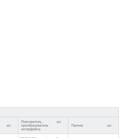
Повторитель,
шт.
шт.
преобразователь
Прочее
шт.
интерфейса