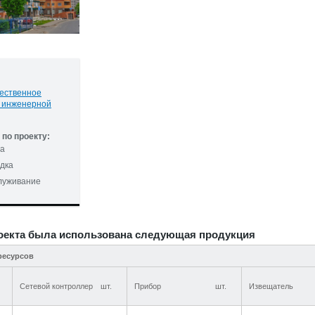
ественное
 инженерной
по проекту:
та
дка
служивание
оекта была использована следующая продукция
ресурсов
Сетевой контроллер
шт.
Прибор
шт.
Извещатель