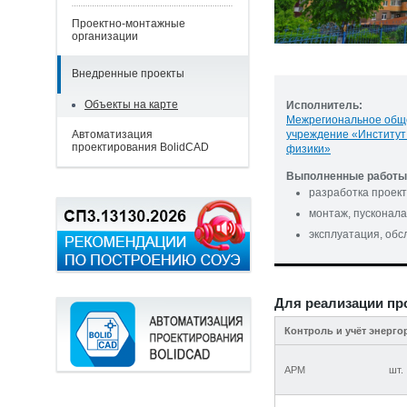
Проектно-монтажные
организации
Внедренные проекты
Объекты на карте
Исполнитель:
Межрегиональное общ
Автоматизация
учреждение «Институт
проектирования BolidCAD
физики»
Выполненные работы 
разработка проек
монтаж, пусконала
эксплуатация, об
Для реализации пр
Контроль и учёт энерго
АРМ
шт.