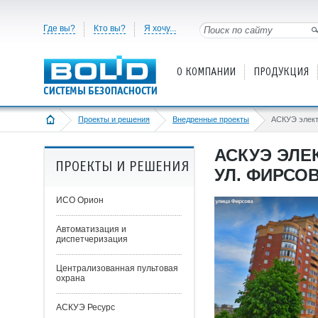
Где вы?
Кто вы?
Я хочу...
О КОМПАНИИ
ПРОДУКЦИЯ
Проекты и решения
Внедренные проекты
АСКУЭ ЭЛЕ
ПРОЕКТЫ И РЕШЕНИЯ
УЛ. ФИРСОВА
ИСО Орион
Автоматизация и
диспетчеризация
Централизованная пультовая
охрана
АСКУЭ Ресурс