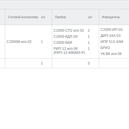
Сетевой контроллер
шт.
Прибор
шт.
Извещатель
С2000-ИП-03
С2000-СП2 исп.02
2
ДИП-34А-03
С2000-КДЛ-2И
1
С2000М исп.02
1
ИПР 513-3АМ
С2000-БКИ
1
БРИЗ
РИП-12 исп.06
1
(РИП-12-6/80М3-Р)
УК-ВК исп.06
1
5