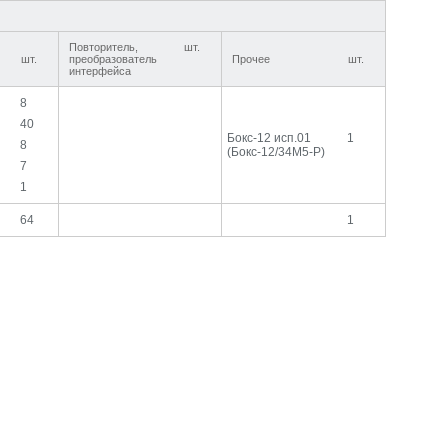
Повторитель,
шт.
шт.
преобразователь
Прочее
шт.
интерфейса
8
40
Бокс-12 исп.01
1
8
(Бокс-12/34М5-Р)
7
1
64
1