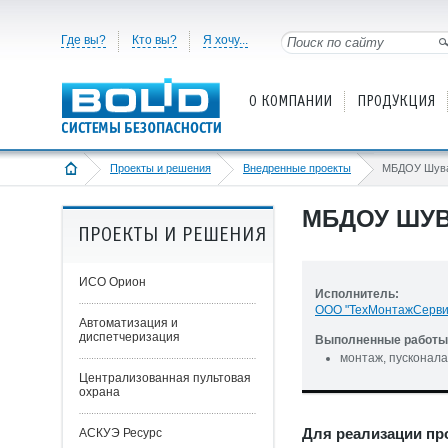
Где вы?
Кто вы?
Я хочу...
О КОМПАНИИ
ПРОДУКЦИЯ
Проекты и решения
Внедренные проекты
МБДОУ ШУВ
ПРОЕКТЫ И РЕШЕНИЯ
ИСО Орион
Исполнитель:
ООО "ТехМонтажСерви
Автоматизация и
диспетчеризация
Выполненные работы 
монтаж, пусконала
Централизованная пультовая
охрана
Для реализации пр
АСКУЭ Ресурс