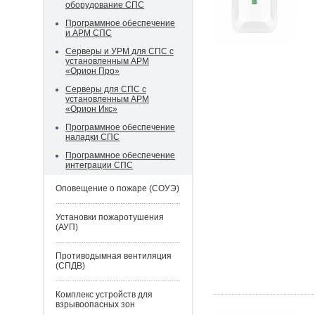
оборудование СПС
Программное обеспечение
и АРМ СПС
Серверы и УРМ для СПС с
установленным АРМ
«Орион Про»
Серверы для СПС с
установленным АРМ
«Орион Икс»
Программное обеспечение
наладки СПС
Программное обеспечение
интеграции СПС
Оповещение о пожаре (СОУЭ)
Установки пожаротушения
(АУП)
Противодымная вентиляция
(СПДВ)
Комплекс устройств для
взрывоопасных зон