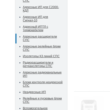
СПС
Адресные ИП для С2000-
КДЛ
Адресные ИП для
Сигнал-10
Адресный ИПТЛ с
термокабелем
Адресные расширители
СПС
Адресные релейные блоки
СПС
Изоляторы КЗ линий СПС
Радиорасширители и
ретрансляторы СПС
Адресные радиоканальные
ИП
Блоки контроля неадресной
СПС
Неадресные ИП
Релейные и пусковые блоки
СПС
Вспомогательное