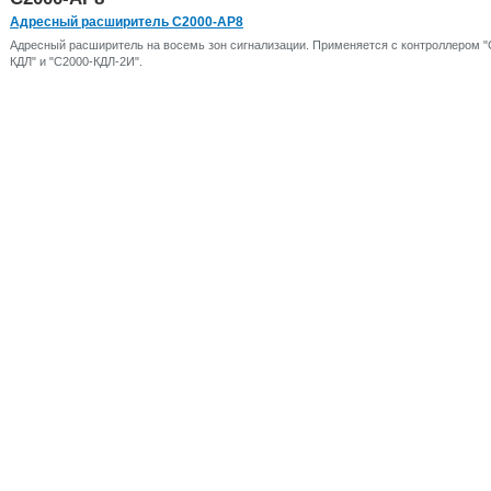
Адресный расширитель С2000-АР8
Адресный расширитель на восемь зон сигнализации. Применяется с контроллером "
КДЛ" и "С2000-КДЛ-2И".