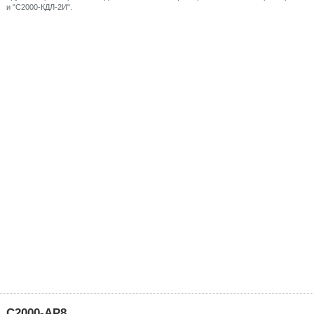
и "С2000-КДЛ-2И".
С2000-АР8