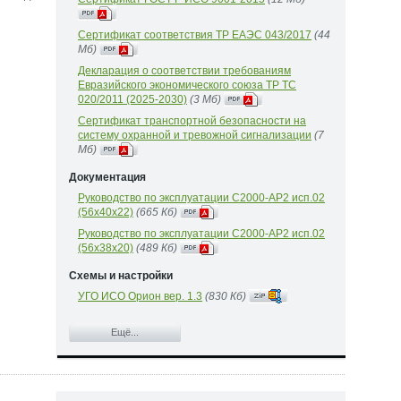
Сертификат соответствия ТР ЕАЭС 043/2017
(44
Mб)
Декларация о соответствии требованиям
Евразийского экономического союза ТР ТС
020/2011 (2025-2030)
(3 Mб)
Сертификат транспортной безопасности на
систему охранной и тревожной сигнализации
(7
Mб)
Документация
Руководство по эксплуатации С2000-АР2 исп.02
(56x40x22)
(665 Кб)
Руководство по эксплуатации С2000-АР2 исп.02
(56x38x20)
(489 Кб)
Схемы и настройки
УГО ИСО Орион вер. 1.3
(830 Кб)
Ещё...