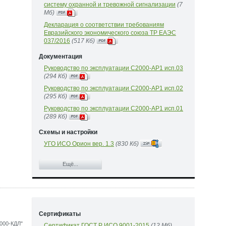
систему охранной и тревожной сигнализации
(7
Mб)
Декларация о соответствии требованиям
Евразийского экономического союза ТР ЕАЭС
037/2016
(517 Кб)
Документация
Руководство по эксплуатации С2000-АР1 исп.03
(294 Кб)
Руководство по эксплуатации С2000-АР1 исп.02
(295 Кб)
Руководство по эксплуатации С2000-АР1 исп.01
(289 Кб)
Схемы и настройки
УГО ИСО Орион вер. 1.3
(830 Кб)
Ещё...
Сертификаты
000-КДЛ"
Сертификат ГОСТ Р ИСО 9001-2015
(12 Mб)