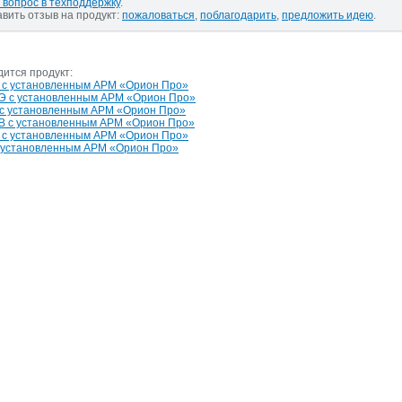
 вопрос в техподдержку
.
авить отзыв на продукт:
пожаловаться
,
поблагодарить
,
предложить идею
.
дится продукт:
 с установленным АРМ «Орион Про»
Э с установленным АРМ «Орион Про»
 с установленным АРМ «Орион Про»
В с установленным АРМ «Орион Про»
 с установленным АРМ «Орион Про»
 установленным АРМ «Орион Про»