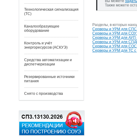
Вы можете
задать
Также можете ост
Технологическая сигнализация
(ТС)
Разделы, в которых нахо
Каналообразующее
Серверы и УРМ для СПС
оборудование
Серверы и УРМ для СОУ
Серверы и УРМ для АУП
Серверы и УРМ для СПД
Контроль и учёт
Серверы и УРМ для СОС
энергоресурсов (АСКУЭ)
Серверы и УРМ для ТС с
Средства автоматизации и
диспетчеризации
Резервированные источники
питания
Снято с производства