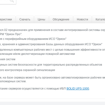
еристики
Скачать
Цены
Обсуждение
Новости
Катало
сп.02 предназначен для применения в составе интегрированной системы ох
РМ "Орион Про":
ия с периферийным оборудованием ИСО "Орион"
, хранения и администрирования Базы данных оборудования ИСО "Орион"
даленных компьютерных рабочих мест с целью повышения эффективности оп
ализации и/или диспетчеризации пожарной автоматики
ния систем
диных систем безопасности для территориально распределенных объектов
ого контроллера охранной сигнализации
, на базе сервера может быть организовано автоматизированное рабочее м
вопожарных систем.
тание серверов осуществляется с помощью ИБП
BOLID UPS-1000
.