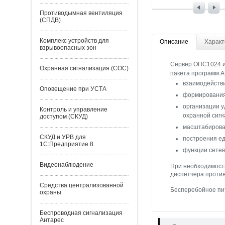
Противодымная вентиляция
(СПДВ)
Комплекс устройств для
Описание
Характ
взрывоопасных зон
Сервер ОПС1024 и
Охранная сигнализация (СОС)
пакета программ А
взаимодейств
Оповещение при УСТА
формирования
организации у
Контроль и управление
охранной сигн
доступом (СКУД)
масштабирова
СКУД и УРВ для
построения е
1С:Предприятие 8
функции сетев
Видеонаблюдение
При необходимости
диспетчера проти
Средства централизованной
Бесперебойное пи
охраны
Беспроводная сигнализация
Антарес