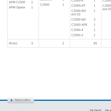
С2000-К
1
С200
АРМ С2000
1
С2000
1
С2000-ИТ
1
С200
АРМ Орион
1
исп.0
С2000-БИ
1
исп.02
С2000-БИ
3
С2000-АР8
1
С2000-4
1
С2000-2
1
Итого:
3
2
85
Карта сайта