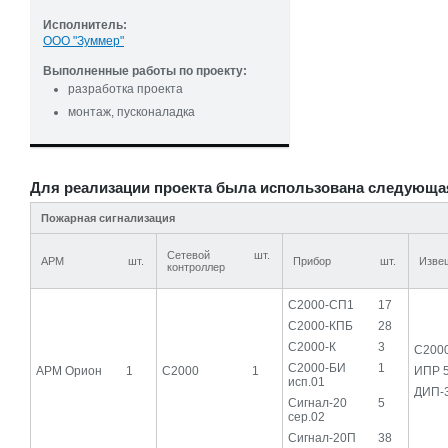
Исполнитель:
ООО "Зуммер"
Выполненные работы по проекту:
разработка проекта
монтаж, пусконаладка
Для реализации проекта была использована следующа
Пожарная сигнализация
Сетевой
шт.
АРМ
шт.
Прибор
шт.
Изве
контроллер
С2000-СП1
17
С2000-КПБ
28
С2000-К
3
С200
С2000-БИ
1
АРМ Орион
1
С2000
1
ИПР 
исп.01
ДИП-
Сигнал-20
5
сер.02
Сигнал-20П
38