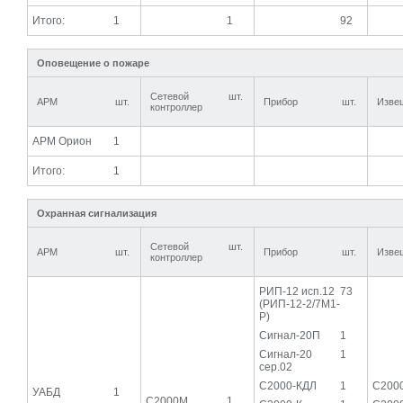
Итого:
1
1
92
Оповещение о пожаре
Сетевой
шт.
АРМ
шт.
Прибор
шт.
Изве
контроллер
АРМ Орион
1
Итого:
1
Охранная сигнализация
Сетевой
шт.
АРМ
шт.
Прибор
шт.
Изве
контроллер
РИП-12 исп.12
73
(РИП-12-2/7М1-
Р)
Сигнал-20П
1
Сигнал-20
1
сер.02
С2000-КДЛ
1
С200
УАБД
1
С2000М
1