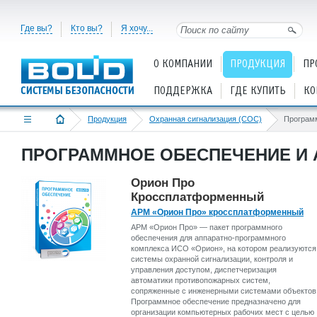
Где вы?
Кто вы?
Я хочу...
О КОМПАНИИ
ПРОДУКЦИЯ
ПР
ПОДДЕРЖКА
ГДЕ КУПИТЬ
КО
Продукция
Охранная сигнализация (СОС)
Програм
ПРОГРАММНОЕ ОБЕСПЕЧЕНИЕ И 
Орион Про
Кроссплатформенный
АРМ «Орион Про» кроссплатформенный
АРМ «Орион Про» — пакет программного
обеспечения для аппаратно-программного
комплекса ИСО «Орион», на котором реализуются
системы охранной сигнализации, контроля и
управления доступом, диспетчеризация
автоматики противопожарных систем,
сопряженные с инженерными системами объектов
Программное обеспечение предназначено для
организации компьютерных рабочих мест с целью