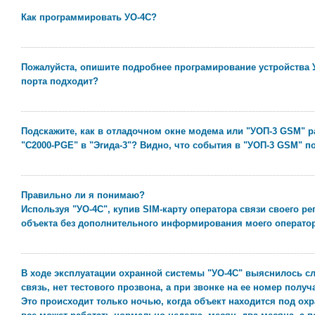
Как программировать УО-4С?
Пожалуйста, опишите подробнее програмирование устройства У
порта подходит?
Подскажите, как в отладочном окне модема или "УОП-3 GSM"
"С2000-PGE" в "Эгида-3"? Видно, что события в "УОП-3 GSM" по
Правильно ли я понимаю?
Используя "УО-4С", купив SIM-карту оператора связи своего р
объекта без дополнительного информирования моего оператор
В ходе эксплуатации охранной системы "УО-4С" выяснилось сл
связь, нет тестового прозвона, а при звонке на ее номер получа
Это происходит только ночью, когда объект находится под охр