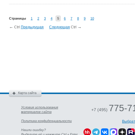
Страницы
1
2
3
4
5
6
7
8
9
10
←
→
Ctrl
Предыдущая
Следующая
Ctrl
Карта сайта
775-7
Условия использования
+7 (495)
материалов сайта
Политика конфиденциальности
Выбрат
Нашли ошибку?
Выделите её и нажмите Ctrl + Enter.