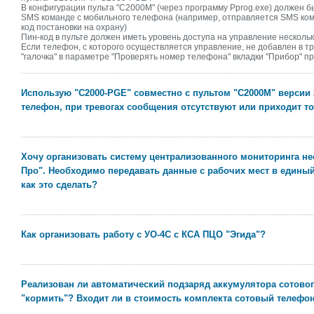
В конфигурации пульта "С2000М" (через программу Pprog.exe) должен б
SMS команде с мобильного телефона (например, отправляется SMS коман
код постановки на охрану)
Пин-код в пульте должен иметь уровень доступа на управление несколь
Если телефон, с которого осуществляется управление, не добавлен в т
"галочка" в параметре "Проверять номер телефона" вкладки "Прибор" п
Использую "С2000-PGE" совместно с пультом "С2000М" версии 
телефон, при тревогах сообщения отсутствуют или приходит т
Хочу организовать систему централизованного мониторинга н
Про". Необходимо передавать данные с рабочих мест в единый
как это сделать?
Как организовать работу с УО-4С с КСА ПЦО "Эгида"?
Реализован ли автоматический подзаряд аккумулятора сотово
"кормить"? Входит ли в стоимость комплекта сотовый телефон