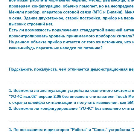
все может работать нормально неделю, месяц, два месяца, а
проверяем конфигурацию, обычно помогает, но на неопределе
Меняли прибор, оператора сотовой связи (МТС и Билайн). Мен
у окна. Здание двухэтажное, старой постройки, прибор на пер
высоких строений нет.
Есть ли возможность подключения стандартной внешней антен
проконтролировать уровень принимаемого прибором сигнала? 
На данном объекте прибор питается от того же источника, что 
какие-нибудь паразитные наводки по питанию?
Подскажите, пожалуйста, чем отличается демонстрационная ве
1. Возможна ли эксплуатация устройства оконечного системы
"УО-4С исп.02" версии 2.06 без внешнего считывателя Touch Me
с охраны шлейфы сигнализации и получать извещения, как SM
2. Возможно ли конфигурирование "УО-4С" без внешнего считы
1. По показаниям индикаторов "Работа" и "Связь" устройства "