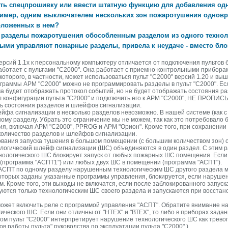
вить спецпрошивку или ввести штатную функцию для добавления одн
ример, одним выключателем нескольких зон пожаротушения однов
оложенных в нем?
 разделы пожаротушения обособленным разделом из одного техноло
ыми управляют пожарные разделы, привела к неудаче - вместо бл
ерсий 1.1x к персональному компьютеру отличается от подключения пультов б
аботает с пультами "С2000". Она работает с приемно-контрольными прибора
которого, в частности, может использоваться пульт "С2000" версий 1.20 и выш
граммы АРМ "С2000" можно не программировать разделы в пульт "С2000". Есл
ма будет отображать протокол событий, но не будет отображать состояния 
конфигурации пульта "С2000" и подключить его к АРМ "С2000", НЕ ПРОПИСЫВ
ь состояния разделов и шлейфов сигнализации.
йфа сигнализации в несколько разделов невозможно. В нашей системе (как с
ому разделу. Убрать это ограничение мы не можем, так как это потребовало 
я, включая АРМ "С2000", PPROG и АРМ "Орион". Кроме того, при сохранении
количество разделов и шлейфов сигнализации.
ования запуска тушения в большом помещении (с большим количеством зон)
логический шлейф сигнализации (ШС) объединяются в один раздел. С этим 
нологического ШС блокирует запуск от любых пожарных ШС помещения. Если 
(программа "АСПТ1") или любых двух ШС в помещении (программа "АСПТ").
 АСПТ по одному разделу нарушенным технологическим ШС другого раздела м
 которых заданы указанные программы управления, блокируется, если наруше
м. Кроме того, эти выходы не включатся, если после заблокированного запу
уются только технологическим ШС своего раздела и запускаются при восста
ожет включить реле с программой управления "АСПТ". Обратите внимание н
ического ШС. Если они отличны от "НТЕХ" и "ВТЕХ", то либо в приборах зад
ом пульт "С2000" интерпретирует нарушение технологического ШС как тревогу 
ов работы пульта" руководства по эксплуатации пульта "С2000" ).