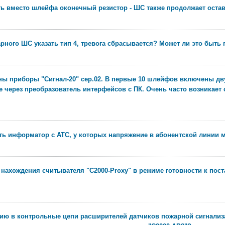
 вместо шлейфа оконечный резистор - ШС также продолжает остава
рного ШС указать тип 4, тревога сбрасывается? Может ли это быть
ены приборы "Сигнал-20" сер.02. В первые 10 шлейфов включены д
 через преобразователь интерфейсов с ПК. Очень часто возникает 
ь информатор с АТС, у которых напряжение в абонентской линии м
нахождения считывателя "С2000-Proxy" в режиме готовности к поста
ию в контрольные цепи расширителей датчиков пожарной сигнализа