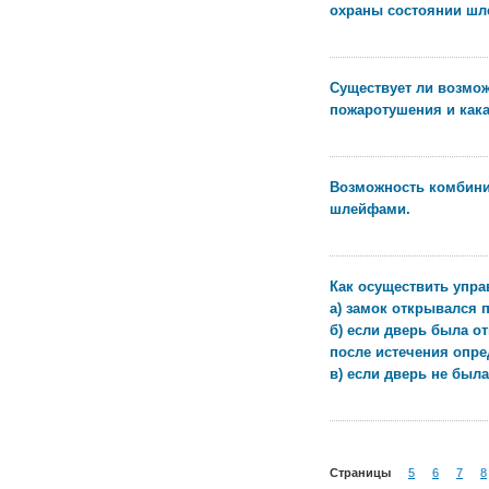
охраны состоянии шле
Существует ли возмо
пожаротушения и кака
Возможность комбини
шлейфами.
Как осуществить упра
а) замок открывался 
б) если дверь была о
после истечения опре
в) если дверь не был
Страницы
5
6
7
8