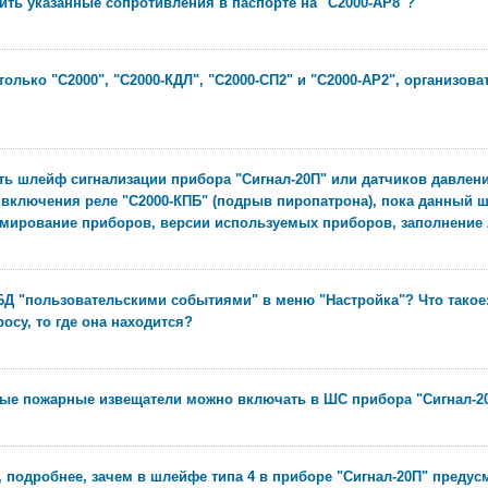
ить указанные сопротивления в паспорте на "С2000-АР8"?
олько "С2000", "С2000-КДЛ", "С2000-СП2" и "С2000-АР2", организов
ь шлейф сигнализации прибора "Сигнал-20П" или датчиков давлени
включения реле "С2000-КПБ" (подрыв пиропатрона), пока данный ш
ммирование приборов, версии используемых приборов, заполнение
БД "пользовательскими событиями" в меню "Настройка"? Что такое:
осу, то где она находится?
ые пожарные извещатели можно включать в ШС прибора "Сигнал-2
, подробнее, зачем в шлейфе типа 4 в приборе "Сигнал-20П" предус