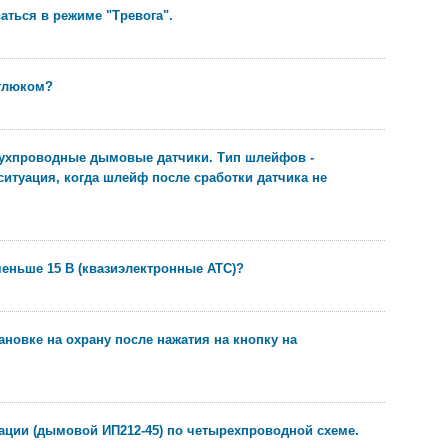
ться в режиме "Тревога".
 глюком?
вухпроводные дымовые датчики. Тип шлейфов -
ситуация, когда шлейф после сработки датчика не
еньше 15 В (квазиэлектронные АТС)?
новке на охрану после нажатия на кнопку на
ции (дымовой ИП212-45) по четырехпроводной схеме.