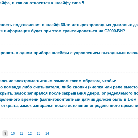
йфа, и как он относится к шлейфу типа 5.
жность подключения в шлейф 60-ти четырехпроводных дымовых да
я информация будет при этом транслироваться на С2000-БИ?
ровать в одном приборе шлейфы с управлением выходными ключа
вление электромагнитным замком таким образом, чтобы:
по команде либо считывателя, либо кнопки (кнопка или реле вместо
ткрыта, замок запирался после закрывания двери, определяемого по
деленного времени (магнитоконтактный датчик должен быть в 1-ом
а открыта, замок запирался после истечения определенного времени
9
10
11
12
13
14