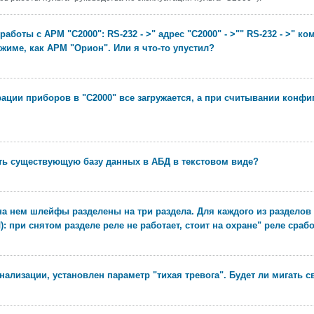
работы с АРМ "С2000": RS-232 - >" адрес "С2000" - >"" RS-232 - >" к
име, как АРМ "Орион". Или я что-то упустил?
рации приборов в "С2000" все загружается, а при считывании конфи
ть существующую базу данных в АБД в текстовом виде?
 на нем шлейфы разделены на три раздела. Для каждого из раздело
): при снятом разделе реле не работает, стоит на охране" реле сраб
ализации, установлен параметр "тихая тревога". Будет ли мигать 