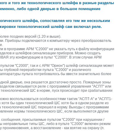
ого и того же технологического шлейфа в разные разделы
ременно, либо одной дверью в большое помещение
гического шлейфа, сопоставляя его тем же нескольким
окировки технологический шлейф сам включал реле.
олее поздних версий (1.20 и выше).
ми. Приборы подключаются к компьютеру через преобразователь
е.
и в программе АРМ "С2000" не указать путь к файлу конфигурации
разделов и шлейфов сигнализации приборов. Можно создать
АЯ эту конфигурацию в пульт "С2000". В этом случае АРМ
 пультом "С2000", так и с АРМ "Орион") шлейф сигнализации может
бы глубокой переработки пульта "С2000" и различного
 аппаратуры пульта потребовалось бы ввести значительно более
 одной дверью, она решается достаточно просто. Пожарные зоны
разделом связывается реле с программой управления "АСПТ" или
технологический ШС в норме, пуск происходит при срабатывании
ожно воспользоваться особенностями тактик "АСПТ-А" и "АСПТ1-
н хотя бы один технологический ШС хотя бы в одном разделе из
ска технологический ШС перешел в норму. Выходы с программами
новлении нормы технологического ШС, если выполняются другие
а сообщения, присылаемые пультом "С2000" при нарушении /
аны неправильные типы ШС, либо в пульте "С2000" включен режим
проникновения, а восстановление - как взятие на охрану (п.